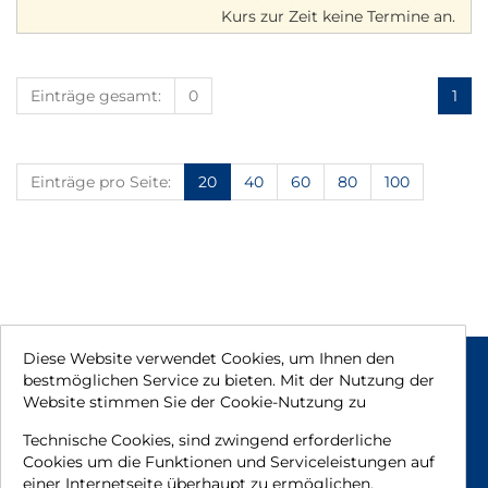
Kurs zur Zeit keine Termine an.
Einträge gesamt:
0
1
Einträge pro Seite:
20
40
60
80
100
Diese Website verwendet Cookies, um Ihnen den
Rechtliche Hinweise
bestmöglichen Service zu bieten. Mit der Nutzung der
Website stimmen Sie der Cookie-Nutzung zu
Impressum
AGB
Technische Cookies, sind zwingend erforderliche
Datenschutzhinweise
Cookies um die Funktionen und Serviceleistungen auf
einer Internetseite überhaupt zu ermöglichen.